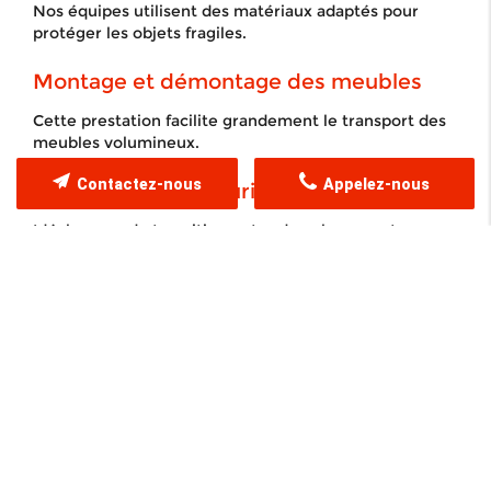
Nos équipes utilisent des matériaux adaptés pour
protéger les objets fragiles.
Montage et démontage des meubles
Cette prestation facilite grandement le transport des
meubles volumineux.
Contactez-nous
Appelez-nous
Garde-meuble sécurisé
Idéal en cas de transition entre deux logements.
Transport d’objets lourds
Pianos, coffres-forts ou meubles anciens nécessitent
un savoir-faire spécifique.
Nos formules déménagement à Lyon- LIVELY
DEMENAGEMENT
Quel est le prix d’un