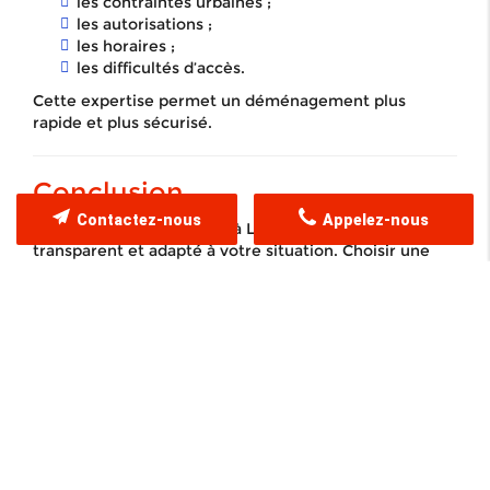
les contraintes urbaines ;
les autorisations ;
les horaires ;
les difficultés d’accès.
Cette expertise permet un déménagement plus
rapide et plus sécurisé.
Conclusion
Contactez-nous
Appelez-nous
Un devis déménagement à Lyon doit être précis,
transparent et adapté à votre situation. Choisir une
entreprise expérimentée permet d’assurer un
déménagement sans stress.
Pour obtenir un devis personnalisé, contactez
Lively
Déménagement
.
Contacter des déménageurs à Lyon - LIVELY
DEMENAGEMENT
Partagez