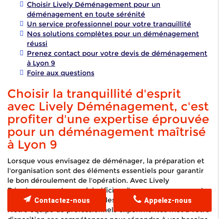
Choisir Lively Déménagement pour un
déménagement en toute sérénité
Un service professionnel pour votre tranquillité
Nos solutions complètes pour un déménagement
réussi
Prenez contact pour votre devis de déménagement
à Lyon 9
Foire aux questions
Choisir la tranquillité d'esprit
avec Lively Déménagement, c'est
profiter d'une expertise éprouvée
pour un déménagement maîtrisé
à Lyon 9
Lorsque vous envisagez de déménager, la préparation et
l'organisation sont des éléments essentiels pour garantir
le bon déroulement de l'opération. Avec Lively
Déménagement, vous bénéficiez d'un accompagnement
complet qui englobe toutes les étapes du déménagement.
Contactez-nous
Appelez-nous
Notre équipe de professionnels expérimentés met à votre