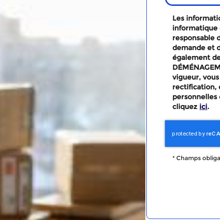
Les informatio
informatique 
responsable d
demande et d
également des
DÉMÉNAGEMEN
vigueur, vous
rectification
personnelles 
cliquez
ici
.
*
Champs obliga