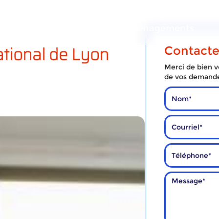
ous
Nos
Nos
services
déménagements
tional de Lyon
Contact
Merci de bien vo
de vos demand