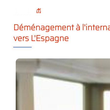
Qui sommes-n
Lively
Accueil
?
Déménagement
Déménagement à l'interna
vers L'Espagne