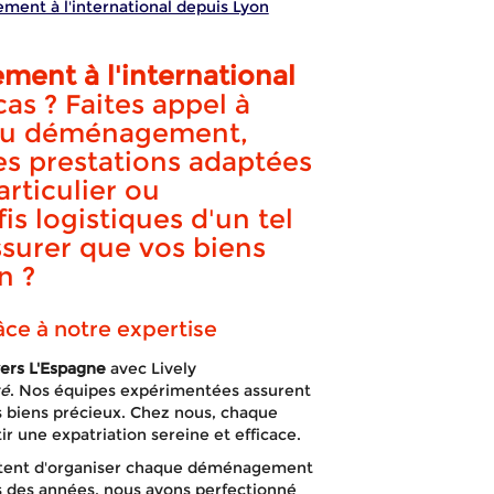
ent à l'international depuis Lyon
L'Espagne
ent à l'international
as ? Faites appel à
du déménagement,
s prestations adaptées
rticulier ou
is logistiques d'un tel
APPELEZ-NOUS !
DEVIS GRATUIT
urer que vos biens
n ?
ce à notre expertise
ers L'Espagne
avec Lively
té
. Nos équipes expérimentées assurent
s biens précieux. Chez nous, chaque
ir une expatriation sereine et efficace.
ettent d'organiser chaque déménagement
s des années, nous avons perfectionné