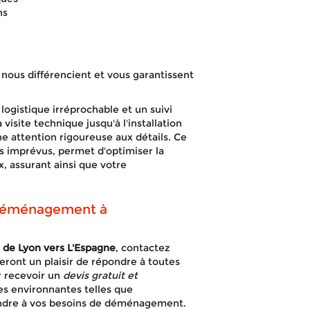
ns
 nous différencient et vous garantissent
ogistique irréprochable et un suivi
visite technique jusqu'à l'installation
ne attention rigoureuse aux détails. Ce
s imprévus, permet d'optimiser la
, assurant ainsi que votre
.
 déménagement à
 de Lyon vers L'Espagne
, contactez
ront un plaisir de répondre à toutes
r recevoir un
devis gratuit et
es environnantes telles que
pondre à vos besoins de déménagement.