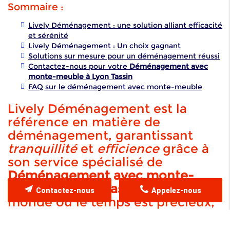
Sommaire :
Lively Déménagement : une solution alliant efficacité
et sérénité
Lively Déménagement : Un choix gagnant
Solutions sur mesure pour un déménagement réussi
Contactez-nous pour votre
Déménagement avec
monte-meuble à Lyon Tassin
FAQ sur le déménagement avec monte-meuble
Lively Déménagement est la
référence en matière de
déménagement, garantissant
tranquillité
et
efficience
grâce à
son service spécialisé de
Déménagement avec monte-
meuble à Lyon Tassin
. Dans un
Contactez-nous
Appelez-nous
monde où le temps est précieux,
opter pour un déménagement
sans tracas s'avère essentiel,