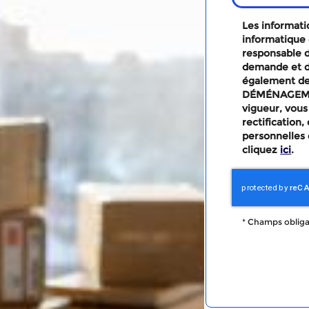
Les informatio
informatique 
responsable d
demande et d
également des
DÉMÉNAGEMEN
vigueur, vous
rectification
personnelles 
cliquez
ici
.
*
Champs obliga