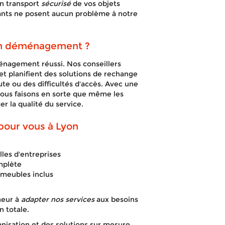
n transport
sécurisé
de vos objets
ants ne posent aucun problème à notre
'un déménagement ?
ménagement réussi. Nos conseillers
 planifient des solutions de rechange
te ou des difficultés d'accès. Avec une
nous faisons en sorte que même les
r la qualité du service.
our vous à Lyon
les d'entreprises
mplète
meubles inclus
neur à
adapter nos services
aux besoins
n totale.
nisation et des solutions sur mesure