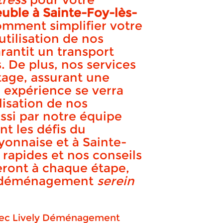
le à Sainte-Foy-lès-
omment simplifier votre
lyon
tilisation de nos
antit un transport
. De plus, nos services
tage, assurant une
 expérience se verra
lisation de nos
APPELEZ-NOUS !
DEVIS GRATUIT
ssi par notre équipe
t les défis du
onnaise et à Sainte-
 rapides et nos conseils
ront à chaque étape,
un déménagement
serein
avec Lively Déménagement