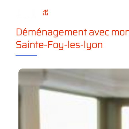
Qui sommes-n
Lively
Accueil
?
Déménagement
Déménagement avec mon
Sainte-Foy-les-lyon