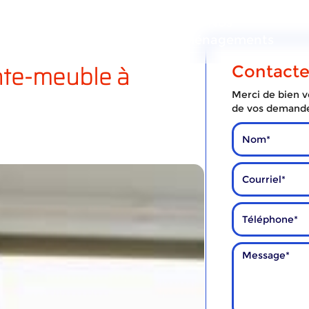
ous
Nos
Nos
services
déménagements
te-meuble à
Contact
Merci de bien vo
de vos demand