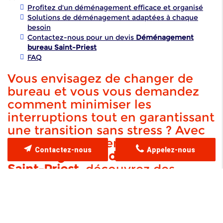
Profitez d'un déménagement efficace et organisé
Solutions de déménagement adaptées à chaque
besoin
Contactez-nous pour un devis
Déménagement
bureau Saint-Priest
FAQ
Vous envisagez de changer de
bureau et vous vous demandez
comment minimiser les
interruptions tout en garantissant
une transition sans stress ? Avec
Lively Déménagement, expert en
Contactez-nous
Appelez-nous
déménagement de bureau à
Saint-Priest
, découvrez des
solutions sur-mesure qui allient
rigueur, innovation et
adaptabilité à vos besoins
spécifiques. Lorsque l'on parle de