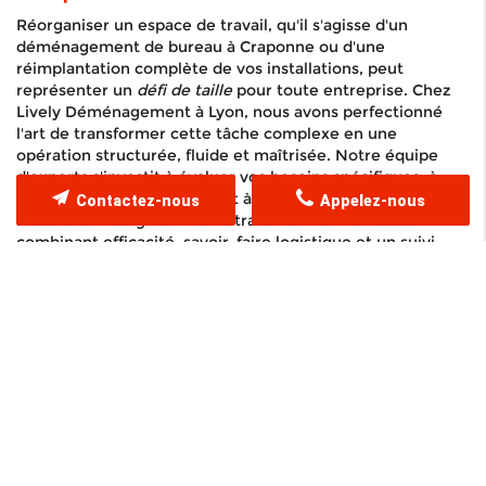
Réorganiser un espace de travail, qu'il s'agisse d'un
déménagement de bureau à Craponne ou d'une
réimplantation complète de vos installations, peut
représenter un
défi de taille
pour toute entreprise. Chez
Lively Déménagement à Lyon, nous avons perfectionné
l'art de transformer cette tâche complexe en une
opération structurée, fluide et maîtrisée. Notre équipe
d'experts s'investit à évaluer vos besoins spécifiques, à
anticiper chaque difficulté et à fournir des solutions sur-
Contactez-nous
Appelez-nous
mesure afin de garantir une transition harmonieuse. En
combinant efficacité, savoir-faire logistique et un suivi
personnalisé, nous veillons à ce que chaque aspect de
votre déménagement soit optimisé pour réduire le temps
d'interruption de votre activité et maintenir la continuité
de vos opérations.
Nos méthodes innovantes et notre expérience dans le
domaine du
déménagement de bureau à Craponne
nous
permettent d'aborder aussi bien les déménagements
d'envergure que les opérations plus ciblées. Face aux
imprévus, notre capacité d'adaptation se traduit par une
gestion rigoureuse des ressources et un accompagnement