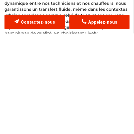
dynamique entre nos techniciens et nos chauffeurs, nous
garantissons un transfert fluide, même dans les contextes
urbains complexes comme celui de Lyon et ses environs.
La flexibilité de nos offres nous permet également de
Contactez-nous
Appelez-nous
répondre aux situations d'urgence tout en respectant un
haut niveau de qualité. En choisissant Lively
Déménagement, vous optez pour un
partenaire fiable et
expérimenté
, présent dans la région lyonnaise pour
assurer que chaque déménagement se réalise dans les
meilleures conditions.
Efficacité et sécurité assurées
Solutions complètes pour tous vos besoins
Contactez-nous pour votre
Déménagement de
bureau LYON 9ème
Lively Déménagement à Lyon :
votre partenaire de confiance
pour un
Déménagement de
bureau LYON 9ème
sans tracas,
alliant professionnalisme,