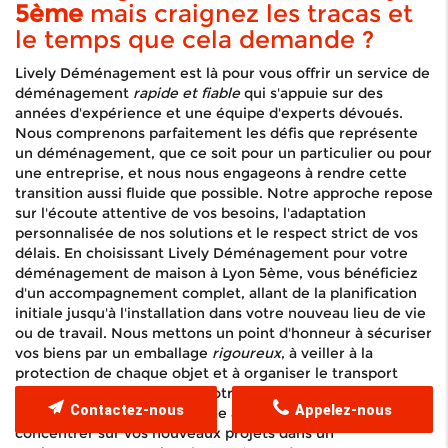
5ème
mais craignez les tracas et
le temps que cela demande ?
Lively Déménagement est là pour vous offrir un service de
déménagement
rapide et fiable
qui s'appuie sur des
années d'expérience et une équipe d'experts dévoués.
Nous comprenons parfaitement les défis que représente
un déménagement, que ce soit pour un particulier ou pour
une entreprise, et nous nous engageons à rendre cette
transition aussi fluide que possible. Notre approche repose
sur l'écoute attentive de vos besoins, l'adaptation
personnalisée de nos solutions et le respect strict de vos
délais. En choisissant Lively Déménagement pour votre
déménagement de maison à Lyon 5ème, vous bénéficiez
d'un accompagnement complet, allant de la planification
initiale jusqu'à l'installation dans votre nouveau lieu de vie
ou de travail. Nous mettons un point d'honneur à sécuriser
vos biens par un emballage
rigoureux
, à veiller à la
protection de chaque objet et à organiser le transport
avec une grande minutie. Notre objectif est de vous offrir
Contactez-nous
Appelez-nous
une tranquillité d'esprit totale afin que vous puissiez vous
concentrer sur vos nouveaux projets dans un