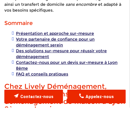
ainsi un transfert de domicile
sans encombre
et adapté à
vos besoins spécifiques.
Sommaire
Présentation et approche sur-mesure
Votre partenaire de confiance pour un
déménagement serein
Des solutions sur-mesure pour réussir votre
déménagement
Contactez-nous pour un devis sur-mesure à Lyon
8ème
FAQ et conseils pratiques
Chez Lively Déménagement,
nous comprenons que chaque
Contactez-nous
Appelez-nous
déménagement de maison à Lyon
8ème est
unique
Notre mission est de garantir une transition
sans stress
grâce à nos services complets et personnalisés. Vous vous