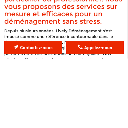
vous proposons des services sur
mesure et efficaces pour un
déménagement sans stress.
Depuis plusieurs années, Lively Déménagement s'est
imposé comme une référence incontournable dans le
domaine du déménagement. Notre expertise, fondée sur
Contactez-nous
Appelez-nous
de solides expériences en logistique et en transport, nous
permet d'offrir des prestations de
haute qualité
. Nos
clients, qu'ils soient particuliers ou professionnels,
bénéficient d'une prise en charge minutieuse qui assure la
sécurité et l'intégrité de tous leurs biens. Basés à Lyon,
nous couvrons également la région de Craponne, offrant
un service local avec un rayonnement régional. Chaque
projet est étudié avec soin, et nos équipes, formées aux
dernières techniques de déménagement, mettent tout en
œuvre pour garantir un transfert en toute sécurité, sans
aucun stress ni imprévu. Nos méthodes innovantes et
notre approche personnalisée sont le gage de votre
tranquillité d'esprit, même lors de déménagements
complexes. Nous utilisons des emballages de
qualité