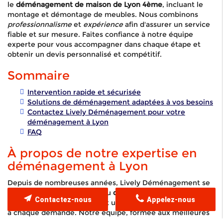
le
déménagement de maison de Lyon 4ème
, incluant le
montage et démontage de meubles. Nous combinons
professionnalisme
et
expérience
afin d'assurer un service
fiable et sur mesure. Faites confiance à notre équipe
experte pour vous accompagner dans chaque étape et
obtenir un devis personnalisé et compétitif.
Sommaire
Intervention rapide et sécurisée
Solutions de déménagement adaptées à vos besoins
Contactez Lively Déménagement pour votre
déménagement à Lyon
FAQ
À propos de notre expertise en
déménagement à Lyon
Depuis de nombreuses années, Lively Déménagement se
distingue dans le domaine du
déménagement de maison
Contactez-nous
Appelez-nous
de Lyon 4ème
en fournissant un service sur mesure adapté
à chaque demande. Notre équipe, formée aux meilleures
pratiques, propose également des services