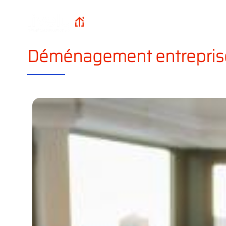
Qui sommes-n
Lively
Accueil
?
Déménagement
Déménagement entrepris