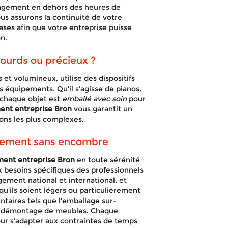
nagement en dehors des heures de
us assurons la continuité de votre
ases afin que votre entreprise puisse
n.
ourds ou précieux ?
et volumineux, utilise des dispositifs
os équipements. Qu'il s'agisse de pianos,
 chaque objet est
emballé avec soin
pour
t entreprise Bron
vous garantit un
ions les plus complexes.
gement sans encombre
nt entreprise Bron
en toute sérénité
besoins spécifiques des professionnels
gement national et international, et
qu'ils soient légers ou particulièrement
taires tels que l'emballage sur-
 le démontage de meubles. Chaque
our s'adapter aux contraintes de temps