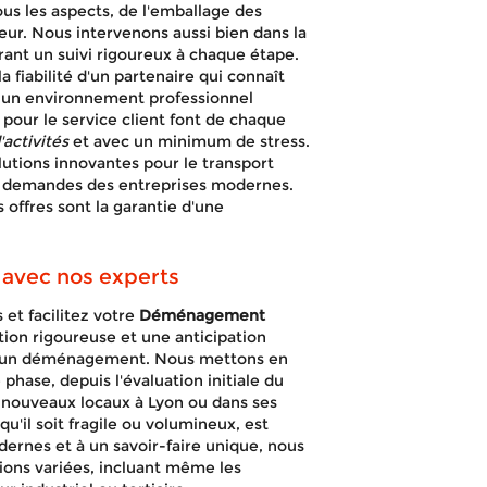
Bron
ous les aspects, de l'emballage des
leur. Nous intervenons aussi bien dans la
rant un suivi rigoureux à chaque étape.
fiabilité d'un partenaire qui connaît
 un environnement professionnel
our le service client font de chaque
'activités
et avec un minimum de stress.
lutions innovantes pour le transport
APPELEZ-NOUS !
DEVIS GRATUIT
ux demandes des entreprises modernes.
s offres sont la garantie d'une
 avec nos experts
et facilitez votre
Déménagement
tion rigoureuse et une anticipation
 d'un déménagement. Nous mettons en
ase, depuis l'évaluation initiale du
s nouveaux locaux à Lyon ou dans ses
u'il soit fragile ou volumineux, est
dernes et à un savoir-faire unique, nous
ions variées, incluant même les