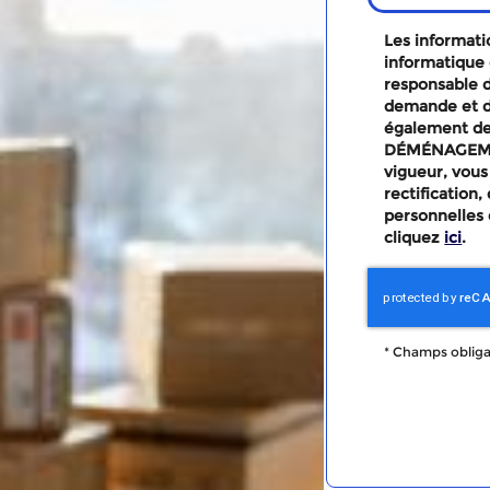
Les informatio
informatique 
responsable d
demande et d
également des
DÉMÉNAGEMEN
vigueur, vous
rectification
personnelles 
cliquez
ici
.
*
Champs obliga