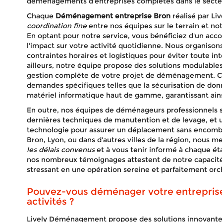
déménagements d'entreprises complètes dans le secteur 
Chaque
Déménagement entreprise Bron
réalisé par L
coordination fine
entre nos équipes sur le terrain et not
En optant pour notre service, vous bénéficiez d'un a
l'impact sur votre activité quotidienne. Nous organiso
contraintes horaires et logistiques pour éviter toute i
ailleurs, notre équipe propose des solutions modulables, 
gestion complète de votre projet de déménagement. Cet
demandes spécifiques telles que la sécurisation de don
matériel informatique haut de gamme, garantissant ains
En outre, nos équipes de déménageurs professionnels 
dernières techniques de manutention et de levage, et u
technologie pour assurer un déplacement sans encomb
Bron, Lyon, ou dans d'autres villes de la région, nous 
les délais convenus
et à vous tenir informé à chaque éta
nos nombreux témoignages attestent de notre capaci
stressant en une opération sereine et parfaitement orc
Pouvez-vous déménager votre entreprise
activités ?
Lively Déménagement propose des solutions innovant