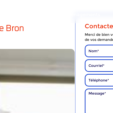
ous
Nos
Nos
services
déménagements
e Bron
Contact
Merci de bien vo
de vos demand