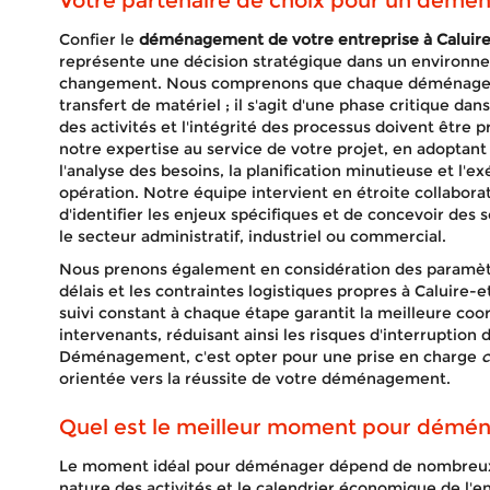
Votre partenaire de choix pour un démé
Confier le
déménagement de votre entreprise à Caluire
représente une décision stratégique dans un environ
changement. Nous comprenons que chaque déménageme
transfert de matériel ; il s'agit d'une phase critique dan
des activités et l'intégrité des processus doivent être
notre expertise au service de votre projet, en adoptan
l'analyse des besoins, la planification minutieuse et l
opération. Notre équipe intervient en étroite collabora
d'identifier les enjeux spécifiques et de concevoir des
le secteur administratif, industriel ou commercial.
Nous prenons également en considération des paramètre
délais et les contraintes logistiques propres à Caluire-e
suivi constant à chaque étape garantit la meilleure coor
intervenants, réduisant ainsi les risques d'interruption d
Déménagement, c'est opter pour une prise en charge
c
orientée vers la réussite de votre déménagement.
Quel est le meilleur moment pour déména
Le moment idéal pour déménager dépend de nombreux fac
nature des activités et le calendrier économique de l'en