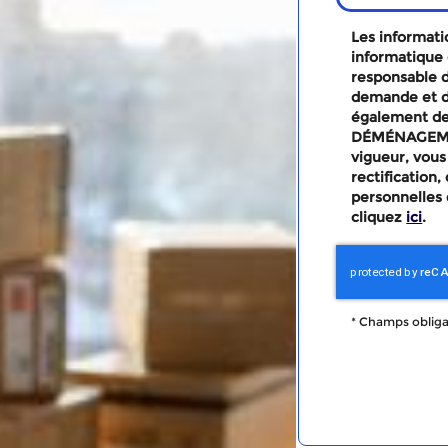
Les informatio
informatique 
responsable d
demande et d
également des
DÉMÉNAGEMEN
vigueur, vous
rectification
personnelles 
cliquez
ici
.
*
Champs obliga