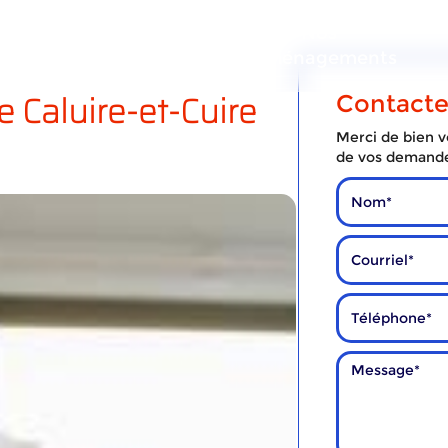
ous
Nos
Nos
services
déménagements
Caluire-et-Cuire
Contact
Merci de bien vo
de vos demand