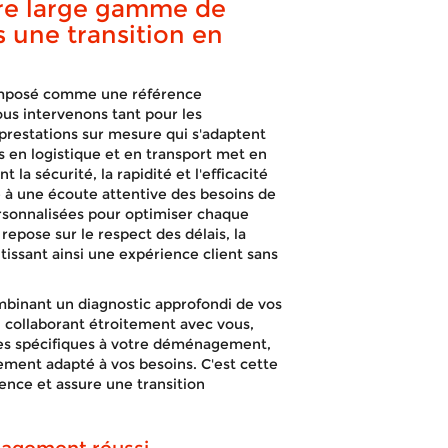
Caluire-et-Cuir
tre large gamme de
s une transition en
 imposé comme une référence
s intervenons tant pour les
 prestations sur mesure qui s'adaptent
 en logistique et en transport met en
APPELEZ-NOUS !
DEVIS GRATUIT
 la sécurité, la rapidité et l'efficacité
é à une écoute attentive des besoins de
ersonnalisées pour optimiser chaque
pose sur le respect des délais, la
ntissant ainsi une expérience client sans
mbinant un diagnostic approfondi de vos
 collaborant étroitement avec vous,
ques spécifiques à votre déménagement,
ement adapté à vos besoins. C'est cette
rence et assure une transition