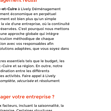
nagement réussi
-et-Cuire
à Lively Déménagement
nement économique en perpétuel
nt est bien plus qu'un simple
s la vie d'une entreprise, où la continuité
 préservées. C'est pourquoi nous mettons
t une approche globale qui intègre
'exécution méthodique de chaque
tion avec vos responsables afin
 solutions adaptées, que vous soyez dans
s essentiels tels que le budget, les
t-Cuire et sa région. En outre, notre
dination entre les différents
es activités. Faire appel à Lively
omplète, sécurisée
et résolument
ger votre entreprise ?
teurs, incluant la saisonnalité, la
treprise. Certaines structures