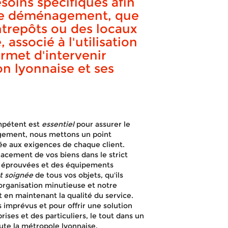
oins spécifiques afin
LYON 6 ÈME
que déménagement, que
ntrepôts ou des locaux
associé à l'utilisation
rmet d'intervenir
on lyonnaise et ses
APPELEZ-NOUS !
DEVIS GRATUIT
ompétent est
essentiel
pour assurer le
gement, nous mettons un point
tée aux exigences de chaque client.
acement de vos biens dans le strict
s éprouvées et des équipements
t soignée
de tous vos objets, qu'ils
 organisation minutieuse et notre
 en maintenant la qualité du service.
 imprévus et pour offrir une solution
ses et des particuliers, le tout dans un
ute la métropole lyonnaise.