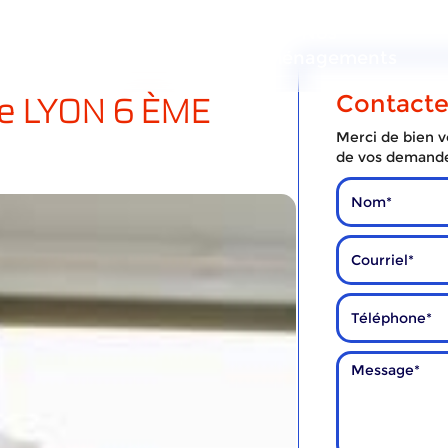
ous
Nos
Nos
services
déménagements
e LYON 6 ÈME
Contact
Merci de bien vo
de vos demand