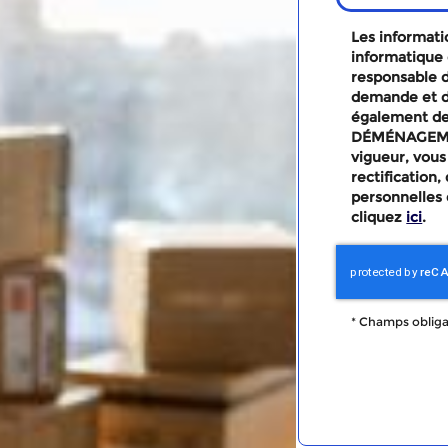
Les informatio
informatique 
responsable d
demande et d
également des
DÉMÉNAGEMEN
vigueur, vous
rectification
personnelles 
cliquez
ici
.
*
Champs obliga