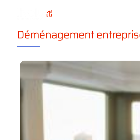
Qui sommes-n
Lively
Accueil
?
Déménagement
Déménagement entrepris