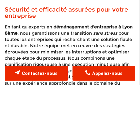
Sécurité et efficacité assurées pour votre
entreprise
En tant qu'experts en
déménagement d'entreprise à Lyon
8ème
, nous garantissons une transition
sans stress
pour
toutes les entreprises qui recherchent une solution fiable
et durable. Notre équipe met en œuvre des stratégies
éprouvées pour minimiser les interruptions et optimiser
chaque étape du processus. Nous combinons une
planification rigoureuse à une exécution minutieuse afin
de répondre à toutes les exigences techniques et
Contactez-nous
Appelez-nous
logistiques, en nous appuyant sur des outils de pointe et
sur une expérience approfondie dans le domaine du
déménagement professionnel.
Nos méthodes éprouvées reposent sur une analyse
détaillée des risques et des besoins spécifiques à chaque
entreprise. Nous accordons une attention particulière à la
sécurité
de vos équipements, de vos documents et de
votre mobilier, en proposant des solutions sur mesure qui
tiennent compte des contraintes d'espace et des
spécificités locales à Lyon. Dans un environnement