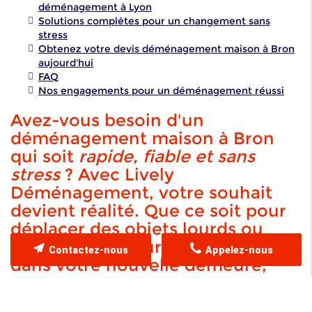
déménagement à Lyon
Solutions complètes pour un changement sans
stress
Obtenez votre devis déménagement maison à Bron
aujourd'hui
FAQ
Nos engagements pour un déménagement réussi
Avez-vous besoin d'un
déménagement maison à Bron
qui soit
rapide, fiable et sans
stress
? Avec Lively
Déménagement, votre souhait
devient réalité. Que ce soit pour
déplacer des objets lourds ou
précieux, ou pour vous installer
Contactez-nous
Appelez-nous
dans votre nouvelle demeure,
notre expertise assure que
chaque étape du processus se