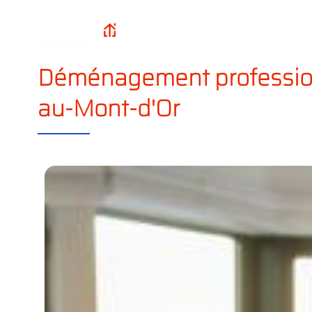
Qui sommes-n
Lively
Accueil
?
Déménagement
Déménagement professi
au-Mont-d'Or