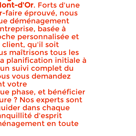
ont-d'Or
. Forts d'une
r-faire éprouvé, nous
au-Mont-d'Or
aque déménagement
entreprise, basée à
oche personnalisée et
lient, qu'il soit
us maîtrisons tous les
planification initiale à
APPELEZ-NOUS !
DEVIS GRATUIT
t un suivi complet du
 Vous vous demandez
t votre
e phase, et bénéficier
e ? Nos experts sont
 guider dans chaque
anquillité d'esprit
éménagement en toute