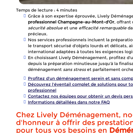
Temps de lecture : 4 minutes
Grâce à son expertise éprouvée, Lively Déménag
professionnel Champagne-au-Mont-d'Or
, offrant
sécurité absolue
et une
efficacité remarquable
dan
précieux.
Nos services professionnels incluent la préparatio
le transport sécurisé d'objets lourds et délicats
international adaptées à toutes les exigences logi
En choisissant Lively Déménagement, profitez d'
depuis la préparation minutieuse jusqu'à la finalis
déménagement
sans stress
et parfaitement orche
Profitez d'un déménagement serein et sans compl
Découvrez l'éventail complet de solutions pour
professionnel
Contactez nos équipes pour obtenir un devis perso
Informations détaillées dans notre FAQ
Chez Lively Déménagement, no
profe
d'honneur à offrir des prestatio
pour tous vos besoins en
Démé