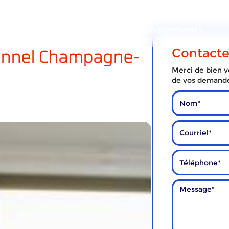
ous
Nos
Nos
services
déménagements
onnel Champagne-
Contact
Merci de bien vo
de vos demand