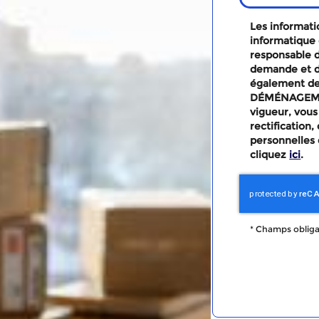
Les informatio
informatique 
responsable d
demande et d
également des
DÉMÉNAGEMEN
vigueur, vous
rectification
personnelles 
cliquez
ici
.
*
Champs obliga