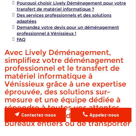
Pourquoi choisir Lively Déménagement pour votre
transfert de matériel informatique ?
Des services professionnels et des solutions
adaptées
Demandez votre devis pour un déménagement
professionnel à Vénissieux !
FAQ
Avec Lively Déménagement,
simplifiez votre déménagement
professionnel et le transfert de
matériel informatique à
Vénissieux grâce à une expertise
éprouvée, des solutions sur-
mesure et une équipe dédiée à
répondre à toutes vos attentes.
Qu'il s'agisse de déplacer des
Contactez-nous
Appelez-nous
bureaux entiers ou de transporter
des équipements de haute