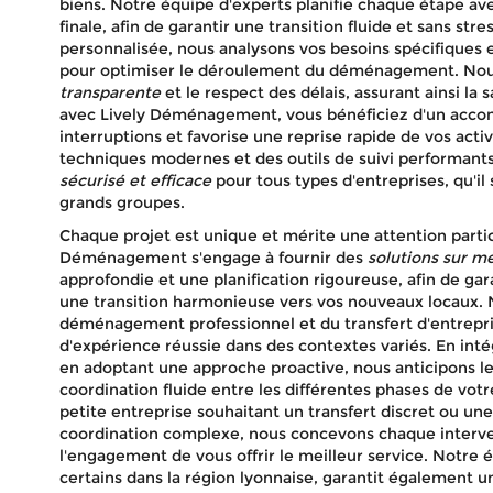
d'en
biens. Notre équipe d'experts planifie chaque étape avec 
finale, afin de garantir une transition fluide et sans st
personnalisée, nous analysons vos besoins spécifiques
pour optimiser le déroulement du déménagement. Nous
transparente
et le respect des délais, assurant ainsi la 
avec Lively Déménagement, vous bénéficiez d'un acc
interruptions et favorise une reprise rapide de vos act
techniques modernes et des outils de suivi performan
sécurisé et efficace
pour tous types d'entreprises, qu'il 
grands groupes.
Chaque projet est unique et mérite une attention particu
Déménagement s'engage à fournir des
solutions sur m
approfondie et une planification rigoureuse, afin de g
une transition harmonieuse vers vos nouveaux locaux. 
déménagement professionnel et du transfert d'entrepris
d'expérience réussie dans des contextes variés. En int
en adoptant une approche proactive, nous anticipons l
coordination fluide entre les différentes phases de v
petite entreprise souhaitant un transfert discret ou un
coordination complexe, nous concevons chaque interven
l'engagement de vous offrir le meilleur service. Notre é
certains dans la région lyonnaise, garantit également u