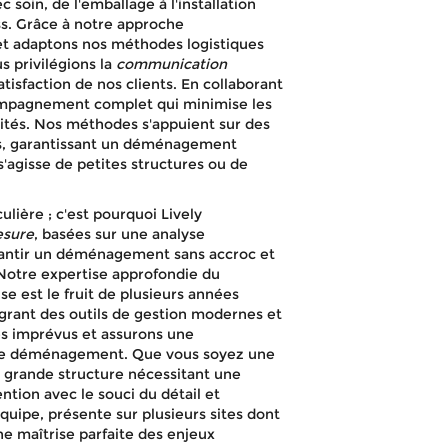
treprise Lyon
soin, de l'emballage à l'installation
ress. Grâce à notre approche
 et adaptons nos méthodes logistiques
 privilégions la
communication
satisfaction de nos clients. En collaborant
ompagnement complet qui minimise les
ivités. Nos méthodes s'appuient sur des
ts, garantissant un déménagement
APPELEZ-NOUS !
DEVIS GRATUIT
s'agisse de petites structures ou de
lière ; c'est pourquoi Lively
esure
, basées sur une analyse
arantir un déménagement sans accroc et
Notre expertise approfondie du
e est le fruit de plusieurs années
égrant des outils de gestion modernes et
es imprévus et assurons une
otre déménagement. Que vous soyez une
e grande structure nécessitant une
tion avec le souci du détail et
quipe, présente sur plusieurs sites dont
ne maîtrise parfaite des enjeux