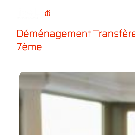
Qui sommes-n
Lively
Accueil
?
Déménagement
Déménagement Transfère 
7ème