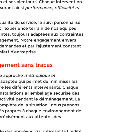
n et ses alentours. Chaque intervention
surant ainsi
performance, efficacité et
qualité du service, le suivi personnalisé
 et l'expérience terrain de nos équipes
ntes, toujours adaptées aux contraintes
nagement. Notre engagement envers
s demandes et par l'ajustement constant
fert d'entreprise.
gement sans tracas
une approche
méthodique et
e adaptée qui permet de minimiser les
re les différents intervenants. Chaque
stallations à l'emballage sécurisé des
re activité pendant le déménagement. La
omplète de la situation : nous prenons
cités propres à chaque environnement de
e précisément aux attentes des
le des imprévus, garantissant la fluidité