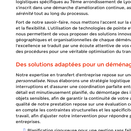
logistiques spécifiques au 7ème arrondissement de Lyo
s'inscrit dans une démarche d'amélioration continue, as
sérénité
tout au long du processus.
Fort de notre savoir-faire, nous mettons l'accent sur la 
et la flexibilité. L'utilisation de technologies de pointe
nous permettent de vous proposer des solutions innova
géographiques et organisationnelles de chaque démé
l'excellence se traduit par une écoute attentive de vo
des procédures pour une véritable optimisation du trans
Des solutions adaptées pour un déména
Notre expertise en transfert d'entreprise repose sur 
personnalisée
. Nous élaborons une stratégie logistiqu
interruptions et d'assurer une coordination parfaite ent
détail est minutieusement planifié, du démontage des in
objets sensibles, afin de garantir la continuité de vot
qualité de notre prestation repose sur une évaluation c
en compte les contraintes structurelles et les spécifi
travail, afin d'ajuster notre intervention pour répondr
entreprises.
Planification rigoureuse pour une gestion sans fail