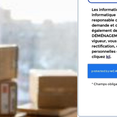
Les informatio
informatique 
responsable d
demande et d
également des
DÉMÉNAGEMEN
vigueur, vous
rectification
personnelles 
cliquez
ici
.
*
Champs obliga