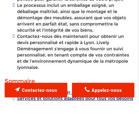
Le processus inclut un emballage soigné, un
déballage maîtrisé, ainsi que le montage et le
démontage des meubles, assurant que vos objets
arrivent en parfait état, sans compromettre la
sécurité et l'intégrité de vos biens.
Contactez-nous dès maintenant pour obtenir un
devis personnalisé et rapide à Lyon. Lively
Déménagement s'engage à vous fournir un suivi
personnalisé, en tenant compte de vos contraintes
et de l'environnement dynamique de la métropole
lyonnaise.
Sommaire
Contactez-nous
Appelez-nous
Avantages à déménager en toute sérénité
Services et solutions adaptées pour tous vos besoins
Contactez-nous pour un déménagement vers un
e
garde-meuble à Lyon 3
FAQ
Lively Déménagement à Lyon
vous offre une solution complète