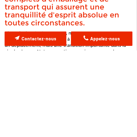
transport qui assurent une
tranquillité d'esprit absolue en
toutes circonstances.
Chez Lively Déménagement, nous comprenons que
Contactez-nous
Appelez-nous
déménager un appartement à Lyon 2 n'est pas seulement
un déplacement, mais une
transition importante
dans la
vie de chacun. Notre expertise, acquise au cours de
nombreuses années, garantit une prise en charge
complète de chaque détail, de la sécurisation de vos
objets précieux jusqu'à l'aménagement soigné de vos
nouveaux espaces. Nous mettons un point d'honneur à
vous offrir des solutions sur mesure, adaptées à vos
besoins spécifiques et aux exigences uniques des
quartiers de Lyon. En choisissant nos services, vous
bénéficiez d'un
accompagnement personnalisé
et d'une
équipe expérimentée qui sait comment anticiper les défis
du déménagement. Qu'il s'agisse de déplacements locaux
ou internationaux, chaque étape est pensée avec
précision pour vous offrir la tranquillité d'esprit, même lors
d'un nouveau départ. Grâce à notre réseau étendu et