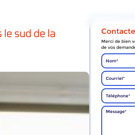
ous
Nos
Nos
services
déménagements
le sud de la
Contact
Merci de bien vo
de vos demand