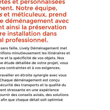
ud de la Fran
ètes et personnalisées
ent. Notre équipe,
s
et méticuleux, prend
tre déménagement avec
t ainsi la préservation
re installation dans
APPELEZ-NOUS !
DEVIS GRATUIT
l professionnel.
 sans faille, Lively Déménagement met
ifions minutieusement les itinéraires et
e et la spécificité de vos objets. Nos
une étude détaillée de votre projet, vous
os contraintes et à vos exigences.
availler en étroite synergie avec vous
ne. Chaque déménagement est conçu
écurité des transports et la qualité du
vent stressante en une expérience
urnir des conseils avisés, des solutions
 afin que chaque détail soit optimisé