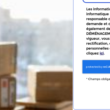
Les informatio
informatique 
responsable d
demande et d
également des
DÉMÉNAGEMEN
vigueur, vous
rectification
personnelles 
cliquez
ici
.
*
Champs obliga