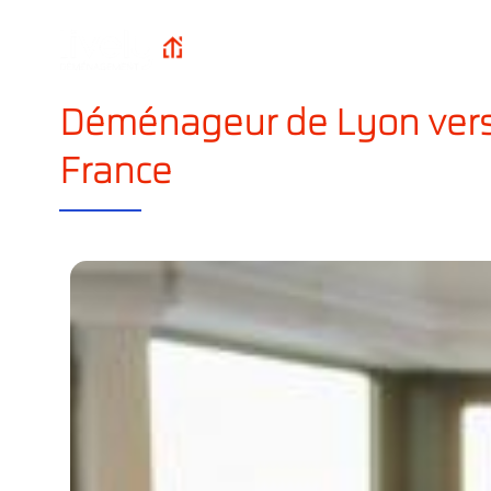
Qui sommes-n
Lively
Accueil
?
Déménagement
Déménageur de Lyon vers 
France