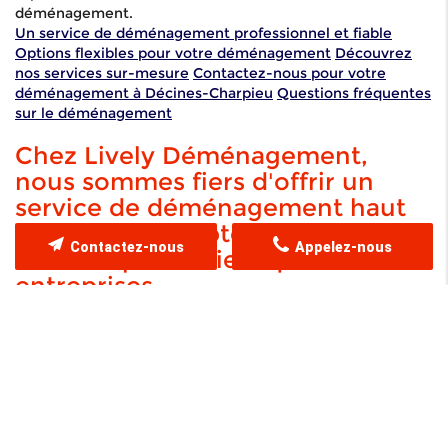
déménagement.
Un service de déménagement professionnel et fiable
Options flexibles pour votre déménagement
Découvrez
nos services sur-mesure
Contactez-nous pour votre
déménagement à Décines-Charpieu
Questions fréquentes
sur le déménagement
Chez Lively Déménagement,
nous sommes fiers d'offrir un
service de déménagement haut
de gamme, adapté aux exigences
Contactez-nous
Appelez-nous
tant des particuliers que des
entreprises.
Chez Lively Déménagement, nous sommes reconnus pour
notre savoir-faire et notre capacité à proposer des
solutions sur-mesure
pour chaque déménagement.
Implantés à Décines-Charpieu et intervenant également à
Lyon et dans ses communes environnantes, nous mettons
en œuvre une organisation rigoureuse et une attention
constante aux détails pour garantir que chaque transition