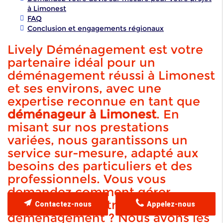
à Limonest
FAQ
Conclusion et engagements régionaux
Lively Déménagement est votre
partenaire idéal pour un
déménagement réussi à Limonest
et ses environs, avec une
expertise reconnue en tant que
déménageur à Limonest
. En
misant sur nos prestations
variées, nous garantissons un
service sur-mesure, adapté aux
besoins des particuliers et des
professionnels. Vous vous
demandez comment gérer
efficacement
votre
Contactez-nous
Appelez-nous
déménagement ? Nous avons les