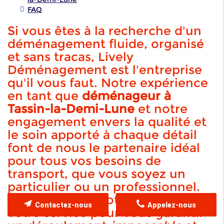
FAQ
Si vous êtes à la recherche d'un
déménagement fluide, organisé
et sans tracas, Lively
Déménagement est l'entreprise
qu'il vous faut. Notre expérience
en tant que
déménageur à
Tassin-la-Demi-Lune
et notre
engagement envers la qualité et
le soin apporté à chaque détail
font de nous le partenaire idéal
pour tous vos besoins de
transport, que vous soyez un
particulier ou un professionnel.
Nous mettons notre savoir-faire à
Contactez-nous
Appelez-nous
votre service pour vous garantir