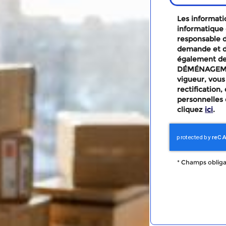
Les informatio
informatique 
responsable d
demande et d
également des
DÉMÉNAGEMEN
vigueur, vous
rectification
personnelles 
cliquez
ici
.
*
Champs obliga