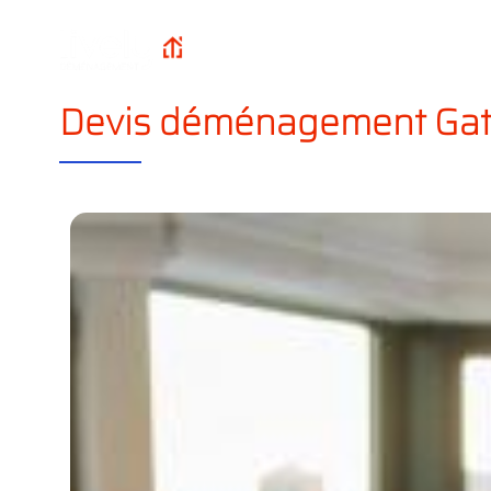
Qui sommes-n
Lively
Accueil
?
Déménagement
Devis déménagement Gat