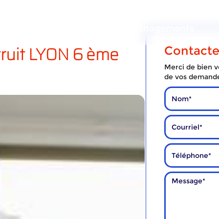
ous
Nos
Nos
services
déménagements
ruit LYON 6 ème
Contact
Merci de bien vo
de vos demand