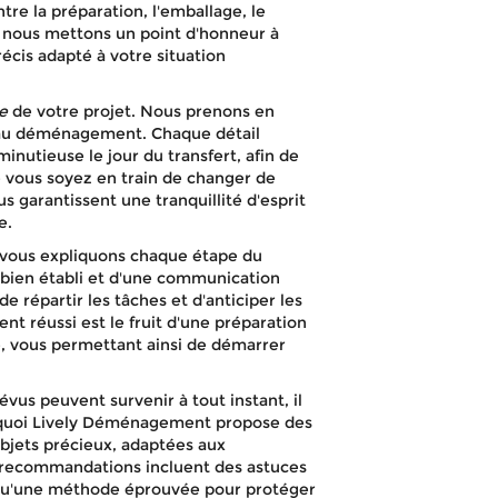
LYON 6 ème
e la préparation, l'emballage, le
ct, nous mettons un point d'honneur à
récis adapté à votre situation
e
de votre projet. Nous prenons en
s au déménagement. Chaque détail
minutieuse le jour du transfert, afin de
APPELEZ-NOUS !
DEVIS GRATUIT
 vous soyez en train de changer de
s garantissent une tranquillité d'esprit
e.
vous expliquons chaque étape du
r bien établi et d'une communication
e répartir les tâches et d'anticiper les
réussi est le fruit d'une préparation
, vous permettant ainsi de démarrer
us peuvent survenir à tout instant, il
ourquoi Lively Déménagement propose des
objets précieux, adaptées aux
 recommandations incluent des astuces
i qu'une méthode éprouvée pour protéger