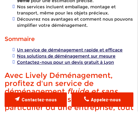
9ème
pour une estimation précise.
Nos services incluent emballage, montage et
transport, même pour les objets précieux.
Découvrez nos avantages et comment nous pouvons
simplifier votre déménagement.
Sommaire
Un service de déménagement rapide et efficace
Nos solutions de déménagement sur mesure
Contactez-nous pour un devis gratuit à Lyon
Avec Lively Déménagement,
profitez d'un service de
déménagement
fluide et sans
stress
, que vous soyez un
Contactez-nous
Appelez-nous
particulier ou une entreprise, tout
en bénéficiant de notre expertise
pour chaque étape de votre
projet.