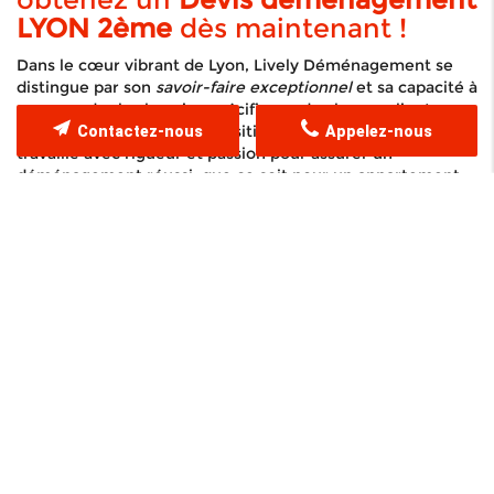
LYON 2ème
dès maintenant !
Dans le cœur vibrant de Lyon, Lively Déménagement se
distingue par son
savoir-faire exceptionnel
et sa capacité à
comprendre les besoins spécifiques de chaque client.
Nous mettons à votre disposition une équipe dévouée qui
Contactez-nous
Appelez-nous
travaille avec rigueur et passion pour assurer un
déménagement réussi, que ce soit pour un appartement,
une maison ou même pour des locaux professionnels. Nos
experts en déménagement, forts de leur expérience,
utilisent des méthodes éprouvées et des outils modernes
afin de garantir une exécution sans faille de chaque étape
du transport. En choisissant nos services, vous bénéficiez
non seulement d'un suivi personnalisé, mais également
d'un engagement total envers la sécurité de vos biens.
Nous comprenons que chaque objet a une valeur
sentimentale et financière, et c'est pourquoi notre
approche est basée sur le soin, la précision et l'attention
aux détails. De plus, l'intégration des dernières
technologies dans notre processus nous permet
d'optimiser la logistique, de planifier chaque itinéraire et
d'anticiper d'éventuelles difficultés pour assurer la fluidité