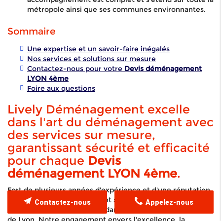
métropole ainsi que ses communes environnantes.
Sommaire
Une expertise et un savoir-faire inégalés
Nos services et solutions sur mesure
Contactez-nous pour votre
Devis déménagement
LYON 4ème
Foire aux questions
Lively Déménagement excelle
dans l'art du déménagement avec
des services sur mesure,
garantissant sécurité et efficacité
pour chaque
Devis
déménagement LYON 4ème
.
Fort de plusieurs années d'expérience et d'une réputation
solide, Lively Déménagement se positionne en leader du
Contactez-nous
Appelez-nous
secteur du déménagement dans le 4ème arrondissement
de Lyon. Notre engagement envers l'excellence, la