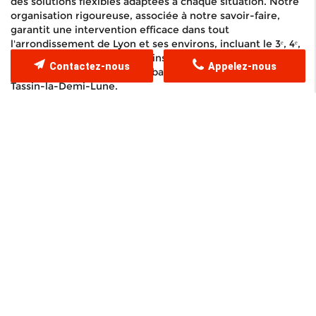
des solutions flexibles adaptées à chaque situation. Notre
organisation rigoureuse, associée à notre savoir-faire,
garantit une intervention efficace dans tout
l'arrondissement de Lyon et ses environs, incluant le 3ᵉ, 4ᵉ,
6ᵉ, 7ᵉ et 8ᵉ arrondissement, ainsi que dans des villes telles
Contactez-nous
Appelez-nous
que la cité voisine de Villeurbanne, Vaulx-en-Velin et
Tassin-la-Demi-Lune.
Nous couvrons tous les aspects du
déménagement,
du
transport d’objets lourds
ou précieux à
l’emballage
minutieux de vos biens. Vous bénéficiez également de
services complémentaires tels que le
montage et
démontage de meubles
, indispensables pour un
déménagement sans accrocs. Notre équipe de
déménageurs est spécialement formée pour gérer tout
type de volume, qu’il s’agisse d’une installation en
appartement ou d’une opération plus complexe impliquant
plusieurs camions.
Si vous planifiez un déménagement longue distance ou
international, nous disposons de solutions adaptées,
incluant le suivi de transit et la coordination logistique
nécessaire pour les expéditions à l’étranger. Pour obtenir
une estimation claire et précise, pensez à obtenir votre