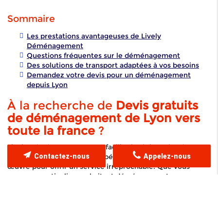
Sommaire
Les prestations avantageuses de Lively
Déménagement
Questions fréquentes sur le déménagement
Des solutions de transport adaptées à vos besoins
Demandez votre devis pour un déménagement
depuis Lyon
À la recherche de
Devis gratuits
de déménagement de Lyon vers
toute la france
?
Lively Déménagement vous facilite la tâche grâce à une
Contactez-nous
Appelez-nous
équipe de professionnels expérimentés qui met tout en
œuvre pour offrir un service irréprochable. Que vous
soyez un particulier souhaitant déménager votre
logement ou une entreprise devant transférer ses
bureaux, notre approche personnalisée s'adapte à toutes
vos exigences. Nos experts ont développé des stratégies
efficaces pour optimiser le transport et la logistique,