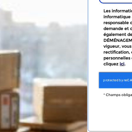
Les informatio
informatique 
responsable d
demande et d
également des
DÉMÉNAGEMEN
vigueur, vous
rectification
personnelles 
cliquez
ici
.
*
Champs obliga