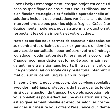
Chez Lively Déménagement, chaque projet est conçu d
besoins spécifiques de nos clients. Nous utilisons une
planification stratégique et flexibilité opérationnelle af
solutions incluent des prestations variées, allant du
interventions ciblées pour les objets fragiles. Grâce à
équipements modernes, nous assurons la protection et l
respectant les délais impartis et votre budget.
Notre expertise nous permet de concevoir des solution
aux contraintes urbaines qu'aux exigences d'un déména
services de consultation pour préparer votre déménage
logistique, l'optimisation des itinéraires et la coordinat
Chaque recommandation est formulée pour maximiser l'ef
garantir une transition sans heurts. En travaillant étro
une
personnalisation totale des prestations
, intégrant 
méticuleux du début jusqu'à la fin du projet.
En complément, nous proposons des services spécialisés
avec des matériaux protecteurs de haute qualité, le 
ainsi que la gestion du transport d'objets exceptionnel
vous préalables pour effectuer une évaluation sur site,
est soigneusement planifié et exécuté selon les normes 
services sur mesure vous offrent l'assurance d'un dé