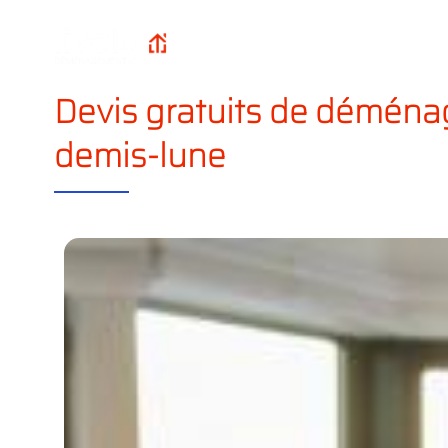
Qui sommes-n
Lively
Accueil
?
Déménagement
Devis gratuits de déména
demis-lune