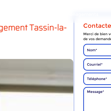
ous
Nos
Nos
services
déménagements
gement Tassin-la-
Contact
Merci de bien vo
de vos demand