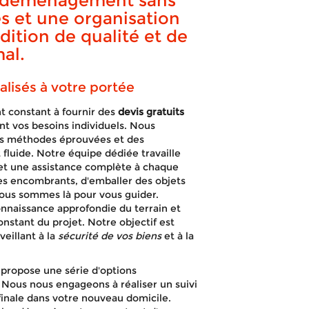
n déménagement sans
és et une organisation
dition de qualité et de
demis-lune
mal.
isés à votre portée
 constant à fournir des
devis gratuits
t vos besoins individuels. Nous
es méthodes éprouvées et des
APPELEZ-NOUS !
DEVIS GRATUIT
luide. Notre équipe dédiée travaille
s et une assistance complète à chaque
es encombrants, d'emballer des objets
ous sommes là pour vous guider.
nnaissance approfondie du terrain et
onstant du projet. Notre objectif est
eillant à la
sécurité de vos biens
et à la
propose une série d'options
Nous nous engageons à réaliser un suivi
n finale dans votre nouveau domicile.