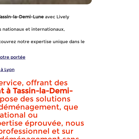
Tassin-la-Demi-Lune
avec Lively
 nationaux et internationaux,
ouvrez notre expertise unique dans le
otre portée
à Lyon
rvice, offrant des
 à Tassin-la-Demi-
evis gratuits 
opose des solutions
e déménagement, que
national ou
pertise éprouvée, nous
agement Tass
professionnel et sur