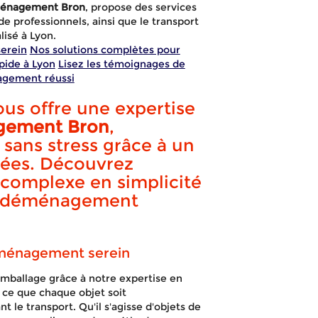
ménagement Bron
, propose des services
e professionnels, ainsi que le transport
isé à Lyon.
serein
Nos solutions complètes pour
pide à Lyon
Lisez les témoignages de
agement réussi
s offre une expertise
gement Bron
,
ans stress grâce à un
nnées. Découvrez
complexe en simplicité
de déménagement
lage déména
déménagement serein
emballage grâce à notre expertise en
à ce que chaque objet soit
 le transport. Qu'il s'agisse d'objets de