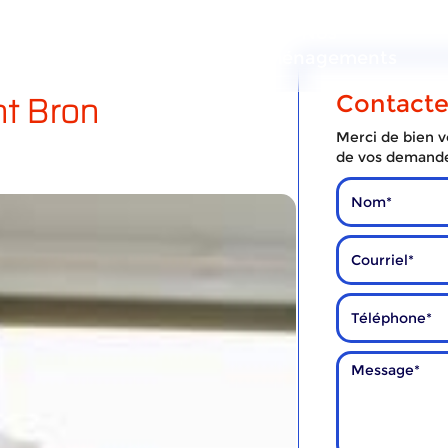
ous
Nos
Nos
services
déménagements
t Bron
Contact
Merci de bien vo
de vos demand