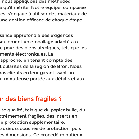
Bron
n, nous appliquons des méthodes
é qu'il mérite. Notre équipe, composée
es, s'engage à utiliser des matériaux de
une gestion efficace de chaque étape
ssance approfondie des exigences
n seulement un emballage adapté aux
e pour des biens atypiques, tels que les
APPELEZ-NOUS !
DEVIS GRATUIT
ements électroniques. La
e approche, en tenant compte des
icularités de la région de Bron. Nous
nos clients en leur garantissant un
on minutieuse portée aux détails et aux
r des biens fragiles ?
qualité, tels que du papier bulle, du
extrêmement fragiles, des inserts en
ne protection supplémentaire.
lusieurs couches de protection, puis
ses dimensions. Ce procédé minutieux