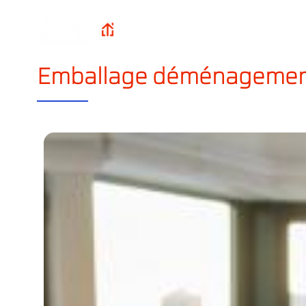
Qui sommes-n
Lively
Accueil
?
Déménagement
Emballage déménagemen