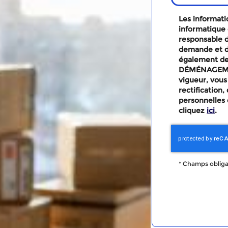
Les informatio
informatique 
responsable d
demande et d
également des
DÉMÉNAGEMEN
vigueur, vous
rectification
personnelles 
cliquez
ici
.
*
Champs obliga