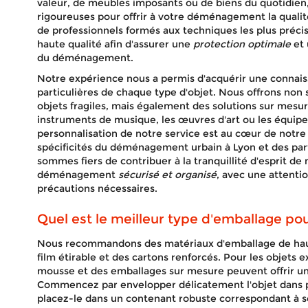
valeur, de meubles imposants ou de biens du quotidie
rigoureuses pour offrir à votre déménagement la qualit
de professionnels formés aux techniques les plus précis
haute qualité afin d'assurer une
protection optimale
et 
du déménagement.
Notre expérience nous a permis d'acquérir une connai
particulières de chaque type d'objet. Nous offrons no
objets fragiles, mais également des solutions sur mesur
instruments de musique, les œuvres d'art ou les équip
personnalisation de notre service est au cœur de notr
spécificités du déménagement urbain à Lyon et des part
sommes fiers de contribuer à la tranquillité d'esprit de 
déménagement
sécurisé et organisé
, avec une attenti
précautions nécessaires.
Quel est le meilleur type d'emballage pou
Nous recommandons des matériaux d'emballage de haute 
film étirable et des cartons renforcés. Pour les objets 
mousse et des emballages sur mesure peuvent offrir u
Commencez par envelopper délicatement l'objet dans p
placez-le dans un contenant robuste correspondant à 