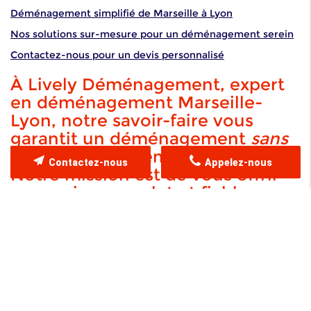
Déménagement simplifié de Marseille à Lyon
Nos solutions sur-mesure pour un déménagement serein
Contactez-nous pour un devis personnalisé
À Lively Déménagement, expert
en déménagement Marseille-
Lyon, notre savoir-faire vous
garantit un déménagement
sans
stress
et parfaitement orchestré.
Contactez-nous
Appelez-nous
Notre mission est de vous offrir
un service complet et fiable,
intégrant des solutions
innovantes pour un transport
optimal de vos biens. Notre
équipe expérimentée et nos
équipements de pointe assurent
un suivi
rigoureux
et