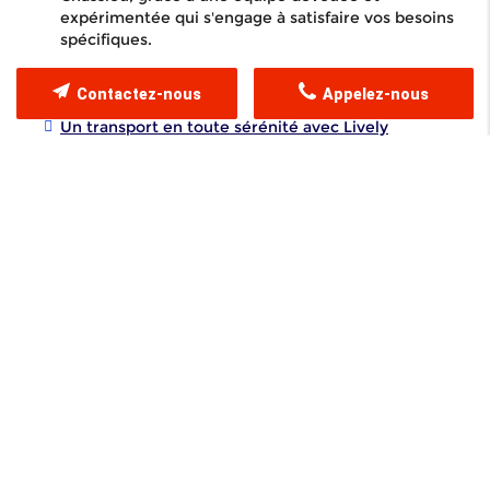
expérimentée qui s'engage à satisfaire vos besoins
spécifiques.
Sommaire
Contactez-nous
Appelez-nous
Un transport en toute sérénité avec Lively
Déménagement
Découvrez nos services de déménagement variés
Contactez-nous pour un devis à Lyon
Lively Déménagement à Lyon est
votre partenaire de confiance
pour un déménagement réussi.
Comment choisir la bonne
entreprise de déménagement
professionnel avec entrepôt
logistique à Chassieu
? Dans un
marché dynamique et exigeant,
notre entreprise se distingue par