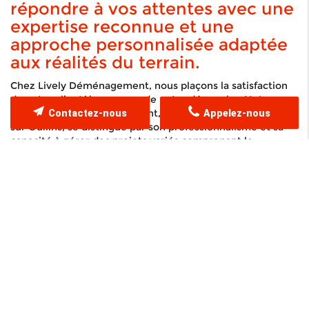
répondre à vos attentes avec une
expertise reconnue et une
approche personnalisée adaptée
aux réalités du terrain.
Chez Lively Déménagement, nous plaçons la satisfaction
de notre clientèle au cœur de notre démarche. Notre
entreprise de déménagement, implantée à Lyon et active
Contactez-nous
Appelez-nous
sur Oullins, se distingue par son professionnalisme et sa
capacité à gérer des projets variés comprenant le
transport d'objets lourds, le déplacement d'encombrants
et la manutention d'articles volumineux. Grâce à des
méthodes innovantes et à une équipe dédiée, nous offrons
un accompagnement complet qui va de l'évaluation
préalable à la finalisation du déménagement, en passant
par une préparation méticuleuse. Nous savons qu'un
déménagement réussi repose sur la
qualité du service
et
sur l'efficacité de chaque étape. C'est pourquoi nous nous
engageons à respecter des standards élevés de sécurité et
à utiliser un matériel de pointe pour protéger chaque bien.
Dans cet environnement compétitif, notre expérience et
notre savoir-faire nous permettent de proposer des