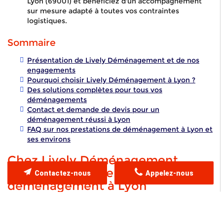
Lyon (69001) et bénéficiez d'un accompagnement
sur mesure adapté à toutes vos contraintes
logistiques.
Sommaire
Présentation de Lively Déménagement et de nos
engagements
Pourquoi choisir Lively Déménagement à Lyon ?
Des solutions complètes pour tous vos
déménagements
Contact et demande de devis pour un
déménagement réussi à Lyon
FAQ sur nos prestations de déménagement à Lyon et
ses environs
Chez Lively Déménagement,
l'excellence au service de votre
Contactez-nous
Appelez-nous
déménagement à Lyon
Chez Lively Déménagement, nous comprenons que
déménager représente souvent un
moment de transition