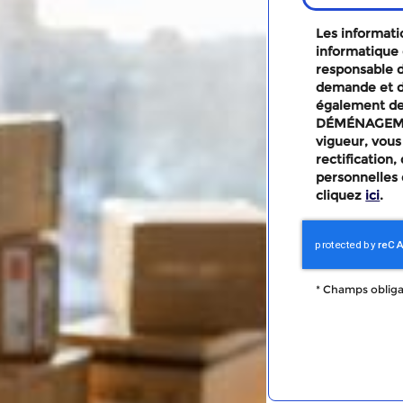
Les informatio
informatique 
responsable d
demande et d
également des
DÉMÉNAGEMEN
vigueur, vous
rectification
personnelles 
cliquez
ici
.
*
Champs obliga