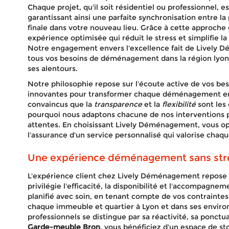
Chaque projet, qu'il soit résidentiel ou professionnel, e
garantissant ainsi une parfaite synchronisation entre la p
finale dans votre nouveau lieu. Grâce à cette approche 
expérience optimisée qui réduit le stress et simplifie l
Notre engagement envers l'excellence fait de Lively D
tous vos besoins de déménagement dans la région lyonn
ses alentours.
Notre philosophie repose sur l'écoute active de vos bes
innovantes pour transformer chaque déménagement en
convaincus que la
transparence
et la
flexibilité
sont les 
pourquoi nous adaptons chacune de nos interventions 
attentes. En choisissant Lively Déménagement, vous opte
l'assurance d'un service personnalisé qui valorise chaqu
Une expérience déménagement sans stre
L'expérience client chez Lively Déménagement repose
privilégie l'efficacité, la disponibilité et l'accompa
planifié avec soin, en tenant compte de vos contraintes 
chaque immeuble et quartier à Lyon et dans ses envir
professionnels se distingue par sa réactivité, sa ponctua
Garde-meuble Bron
, vous bénéficiez d'un espace de s