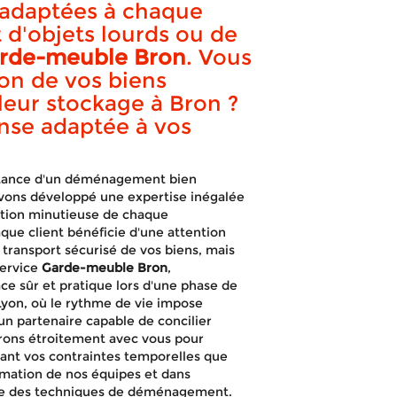
s adaptées à chaque
rt d'objets lourds ou de
rde-meuble Bron
. Vous
ion de vos biens
APPELEZ-NOUS !
DEVIS GRATUIT
ur stockage à Bron ?
nse adaptée à vos
tance d'un déménagement bien
avons développé une expertise inégalée
ication minutieuse de chaque
ue client bénéficie d'une attention
transport sécurisé de vos biens, mais
service
Garde-meuble Bron
,
e sûr et pratique lors d'une phase de
yon, où le rythme de vie impose
'un partenaire capable de concilier
borons étroitement avec vous pour
ant vos contraintes temporelles que
rmation de nos équipes et dans
inte des techniques de déménagement.