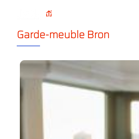
Qui sommes-n
Lively
Accueil
?
Déménagement
Garde-meuble Bron