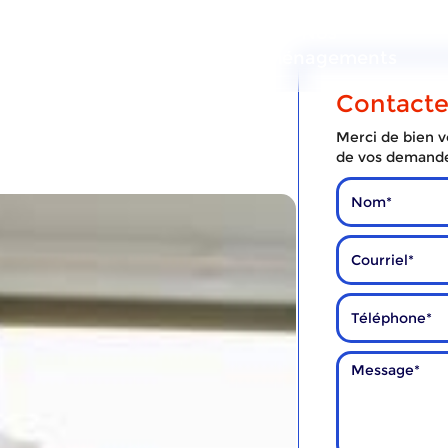
ous
Nos
Nos
services
déménagements
Contact
Merci de bien vo
de vos demand