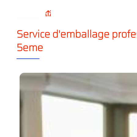
Qui sommes-n
Lively
Accueil
?
Déménagement
Service d'emballage profe
5eme