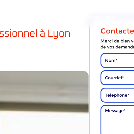
ous
Nos
Nos
services
déménagements
ssionnel à Lyon
Contact
Merci de bien vo
de vos demand