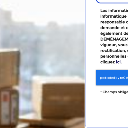
Les informatio
informatique 
responsable d
demande et d
également des
DÉMÉNAGEMEN
vigueur, vous
rectification
personnelles 
cliquez
ici
.
*
Champs obliga