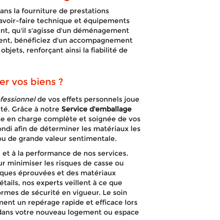
sionnel à Ly
ns la fourniture de prestations
avoir-faire technique et équipements
nt, qu'il s'agisse d'un déménagement
ent, bénéficiez d'un accompagnement
jets, renforçant ainsi la fiabilité de
APPELEZ-NOUS !
DEVIS GRATUIT
er vos biens ?
fessionnel
de vos effets personnels joue
ité. Grâce à notre
Service d'emballage
se en charge complète et soignée de vos
ondi afin de déterminer les matériaux les
x ou de grande valeur sentimentale.
 et à la performance de nos services.
 minimiser les risques de casse ou
ques éprouvées et des matériaux
tails, nos experts veillent à ce que
rmes de sécurité en vigueur. Le soin
nt un repérage rapide et efficace lors
de dans votre nouveau logement ou espace