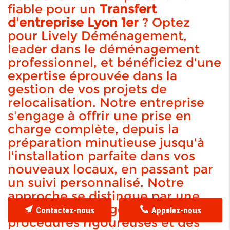
fiable pour un
Transfert
d'entreprise Lyon 1er
? Optez
pour Lively Déménagement,
leader dans le déménagement
professionnel, et bénéficiez d'une
expertise éprouvée dans la
gestion de vos projets de
relocalisation. Notre entreprise
s'engage à offrir une prise en
charge complète, depuis la
préparation minutieuse jusqu'à
l'installation parfaite dans vos
nouveaux locaux, en passant par
un suivi personnalisé. Notre
approche se distingue par une
logistique intelligente, des
Contactez-nous
Appelez-nous
procédures rigoureuses et des