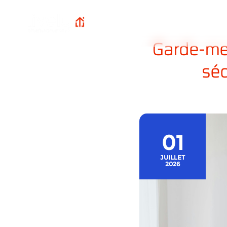
Qui sommes-n
Lively
Accueil
?
Déménagement
Garde-meu
séc
01
JUILLET
2026