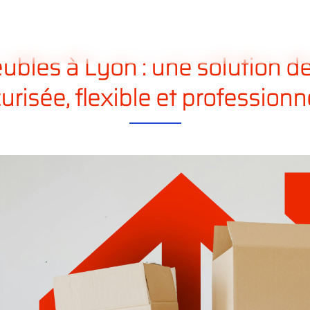
ous
Nos
Nos
services
déménagements
bles à Lyon : une solution d
urisée, flexible et professionn