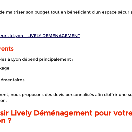
 de maîtriser son budget tout en bénéficiant d’un espace sécuri
APPELEZ-NOUS !
DEVIS GRATUIT
eurs à Lyon - LIVELY DEMENAGEMENT
rents
les à Lyon dépend principalement :
kage,
lémentaires,
t, nous proposons des devis personnalisés afin d’offrir une 
ion.
sir Lively Déménagement pour votre
n ?