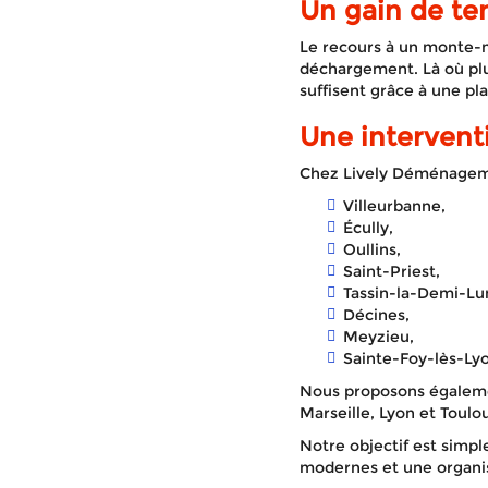
Un gain de t
Le recours à un monte-
déchargement. Là où plu
suffisent grâce à une pl
Une intervent
Chez Lively Déménagemen
Villeurbanne,
Écully,
Oullins,
Saint-Priest,
Tassin-la-Demi-Lu
Décines,
Meyzieu,
Sainte-Foy-lès-Ly
Nous proposons égaleme
Marseille, Lyon et Toulo
Notre objectif est simp
modernes et une organis