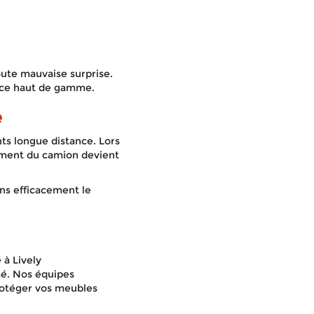
oute mauvaise surprise.
rvice haut de gamme.
e
s longue distance. Lors
gement du camion devient
ons efficacement le
 à Lively
é. Nos équipes
rotéger vos meubles