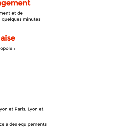
nagement
ment et de
e, quelques minutes
naise
opole :
n et Paris, Lyon et
âce à des équipements