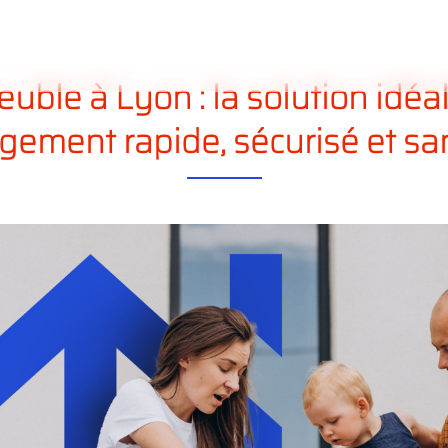
ous
Nos
Nos
services
déménagements
ble à Lyon : la solution idéa
ement rapide, sécurisé et san