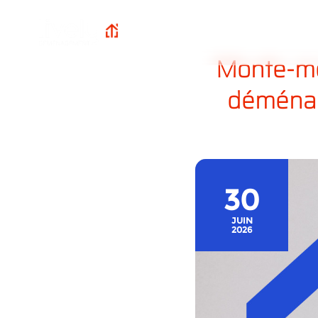
Qui sommes-n
Lively
Accueil
?
Déménagement
Monte-meu
déménag
30
JUIN
2026