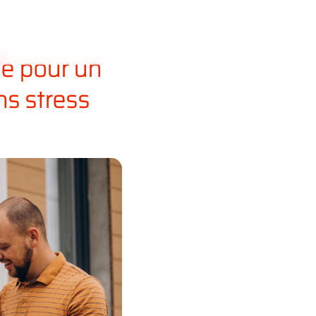
Nos
Actualités
Contact
formules
le pour un
s stress